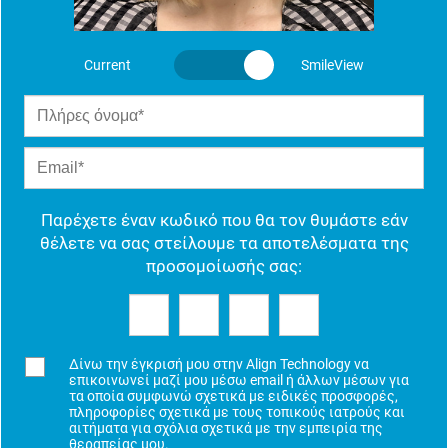
Current
SmileView
Παρέχετε έναν κωδικό που θα τον θυμάστε εάν
θέλετε να σας στείλουμε τα αποτελέσματα της
προσομοίωσής σας:
Δίνω την έγκρισή μου στην Align Technology να
επικοινωνεί μαζί μου μέσω email ή άλλων μέσων για
τα οποία συμφωνώ σχετικά με ειδικές προσφορές,
πληροφορίες σχετικά με τους τοπικούς ιατρούς και
αιτήματα για σχόλια σχετικά με την εμπειρία της
θεραπείας μου.