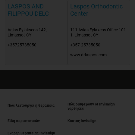
LASPOS AND
Laspos Orthodontic
FILIPPOU DELC
Center
Agias Fylakseos 142
,
111 Ayias Fylaxeos Office 101
Limassol
,
CY
1
,
Limassol
,
CY
+35725735050
+357-25735050
www.drlaspos.com
Πώς διαφέρουν οι Invisalign
Πώς λειτουργεί η θεραπεία
νάρθηκες
Είδη περιστατικών
Κόστος Invisalign
Έναρξη θεραπείας Invisalign