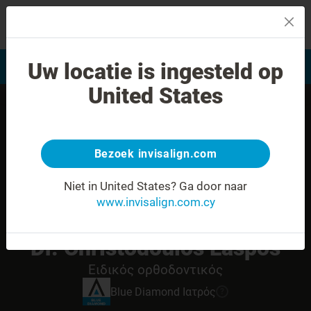
MENU
Uw locatie is ingesteld op
Αξιολόγηση χαμόγελου
Εύρεση Ιατρού Invisalign
United States
Bezoek invisalign.com
Niet in United States?
Ga door naar
www.invisalign.com.cy
Dr. Christodoulos Laspos
Ειδικός ορθοδοντικός
Blue Diamond
Ιατρός
?