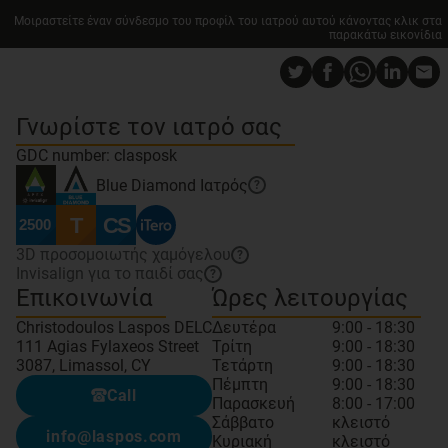
Μοιραστείτε έναν σύνδεσμο του προφίλ του ιατρού αυτού κάνοντας κλικ στα
παρακάτω εικονίδια
Γνωρίστε τον ιατρό σας
GDC number: clasposk
Blue Diamond
Ιατρός
?
3D προσομοιωτής χαμόγελου
?
Invisalign για το παιδί σας
?
Επικοινωνία
Ώρες λειτουργίας
Christodoulos Laspos DELC
Δευτέρα
9:00 - 18:30
111 Agias Fylaxeos Street
Τρίτη
9:00 - 18:30
3087, Limassol, CY
Τετάρτη
9:00 - 18:30
Πέμπτη
9:00 - 18:30
Call
Παρασκευή
8:00 - 17:00
Σάββατο
κλειστό
info@laspos.com
Κυριακή
κλειστό