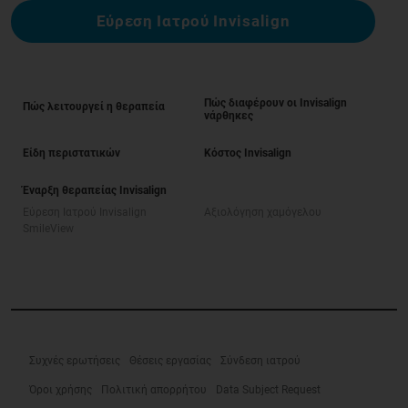
Εύρεση Ιατρού Invisalign
Πώς διαφέρουν οι Invisalign
Πώς λειτουργεί η θεραπεία
νάρθηκες
Είδη περιστατικών
Κόστος Invisalign
Έναρξη θεραπείας Invisalign
Εύρεση Ιατρού Invisalign
Αξιολόγηση χαμόγελου
SmileView
Συχνές ερωτήσεις
Θέσεις εργασίας
Σύνδεση ιατρού
Όροι χρήσης
Πολιτική απορρήτου
Data Subject Request