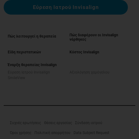
Εύρεση Ιατρού Invisalign
Πώς διαφέρουν οι Invisalign
Πώς λειτουργεί η θεραπεία
νάρθηκες
Είδη περιστατικών
Κόστος Invisalign
Έναρξη θεραπείας Invisalign
Εύρεση Ιατρού Invisalign
Αξιολόγηση χαμόγελου
SmileView
Συχνές ερωτήσεις
Θέσεις εργασίας
Σύνδεση ιατρού
Όροι χρήσης
Πολιτική απορρήτου
Data Subject Request