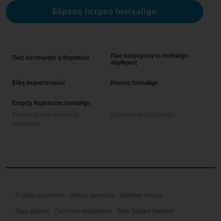
Εύρεση Ιατρού Invisalign
Πώς διαφέρουν οι Invisalign
Πώς λειτουργεί η θεραπεία
νάρθηκες
Είδη περιστατικών
Κόστος Invisalign
Έναρξη θεραπείας Invisalign
Εύρεση Ιατρού Invisalign
Αξιολόγηση χαμόγελου
SmileView
Συχνές ερωτήσεις
Θέσεις εργασίας
Σύνδεση ιατρού
Όροι χρήσης
Πολιτική απορρήτου
Data Subject Request