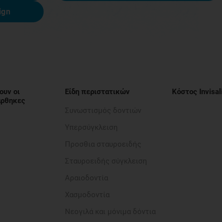
ign
ουν οι
Είδη περιστατικών
Κόστος Invisal
νάρθηκες
Συνωστισμός δοντιών
Υπερσύγκλειση
Προσθια σταυροειδής​
Σταυροειδής σύγκλειση
Αραιοδοντία​
Χασμοδοντία
Νεογιλά και μόνιμα δόντια