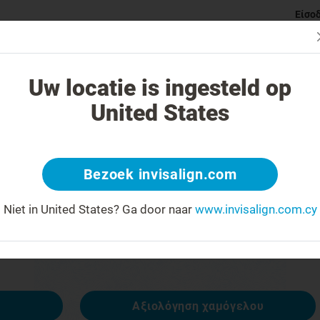
Είσο
ι Invisalign νάρθηκες
Κατηγορίες ορθοδοντικών προβλημάτ
Uw locatie is ingesteld op
United States
 404
Bezoek invisalign.com
έκφραση προσώπου ανάποδα
Niet in United States?
Ga door naar
www.invisalign.com.cy
ναι διαθέσιμη, αλλά άλλες είναι:
Αξιολόγηση χαμόγελου