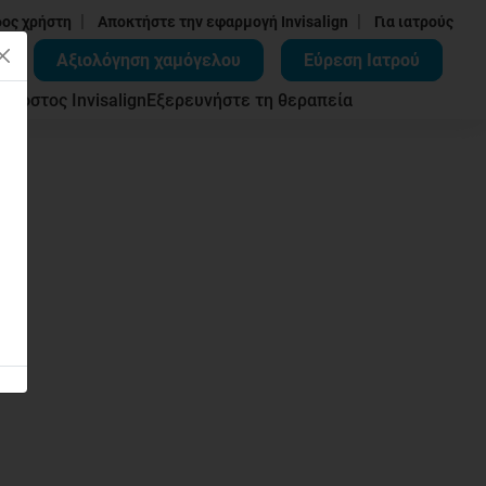
|
|
δος χρήστη
Αποκτήστε την εφαρμογή Invisalign
Για ιατρούς
Αξιολόγηση χαμόγελου
Εύρεση Ιατρού
ων
Κόστος Invisalign
Εξερευνήστε τη θεραπεία