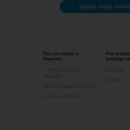
Εύρεση Ιατρού Invisal
Πώς λειτουργεί η
Πώς διαφέρ
θεραπεία
Invisalign 
Τι λένε άλλοι για το
Ενήλικας
Invisalign
Γονέας
Πλεονεκτήματα Invisalign
Συχνές ερωτήσεις