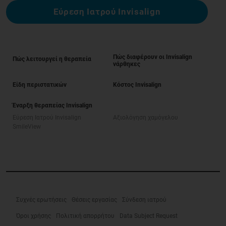
Εύρεση Ιατρού Invisalign
Πώς διαφέρουν οι Invisalign
Πώς λειτουργεί η θεραπεία
νάρθηκες
Είδη περιστατικών
Κόστος Invisalign
Έναρξη θεραπείας Invisalign
Εύρεση Ιατρού Invisalign
Αξιολόγηση χαμόγελου
SmileView
Συχνές ερωτήσεις
Θέσεις εργασίας
Σύνδεση ιατρού
Όροι χρήσης
Πολιτική απορρήτου
Data Subject Request