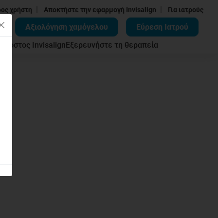
|
|
δος χρήστη
Αποκτήστε την εφαρμογή Invisalign
Για ιατρούς
Αξιολόγηση χαμόγελου
Εύρεση Ιατρού
ων
Κόστος Invisalign
Εξερευνήστε τη θεραπεία