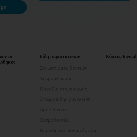
ign
ουν οι
Είδη περιστατικών
Κόστος Invisal
νάρθηκες
Συνωστισμός δοντιών
Υπερσύγκλειση
Προσθια σταυροειδής​
Σταυροειδής σύγκλειση
Αραιοδοντία​
Χασμοδοντία
Νεογιλά και μόνιμα δόντια