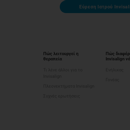
Εύρεση Ιατρού Invisal
Πώς λειτουργεί η
Πώς διαφέρ
θεραπεία
Invisalign 
Τι λένε άλλοι για το
Ενήλικας
Invisalign
Γονέας
Πλεονεκτήματα Invisalign
Συχνές ερωτήσεις