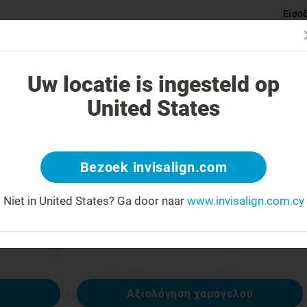
Είσο
ι Invisalign νάρθηκες
Κατηγορίες ορθοδοντικών προβλημάτ
Uw locatie is ingesteld op
United States
 404
Bezoek invisalign.com
έκφραση προσώπου ανάποδα
Niet in United States?
Ga door naar
www.invisalign.com.cy
ναι διαθέσιμη, αλλά άλλες είναι:
Αξιολόγηση χαμόγελου