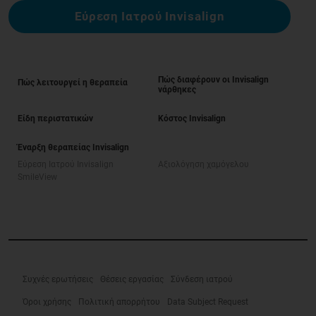
Εύρεση Ιατρού Invisalign
Πώς διαφέρουν οι Invisalign
Πώς λειτουργεί η θεραπεία
νάρθηκες
Είδη περιστατικών
Κόστος Invisalign
Έναρξη θεραπείας Invisalign
Εύρεση Ιατρού Invisalign
Αξιολόγηση χαμόγελου
SmileView
Συχνές ερωτήσεις
Θέσεις εργασίας
Σύνδεση ιατρού
Όροι χρήσης
Πολιτική απορρήτου
Data Subject Request