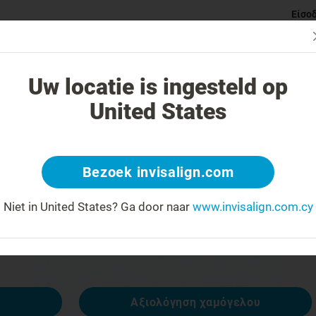
Είσο
ι Invisalign νάρθηκες
Κατηγορίες ορθοδοντικών προβλημάτ
Uw locatie is ingesteld op
United States
 404
Bezoek invisalign.com
έκφραση προσώπου ανάποδα
Niet in United States?
Ga door naar
www.invisalign.com.cy
ναι διαθέσιμη, αλλά άλλες είναι:
Αξιολόγηση χαμόγελου