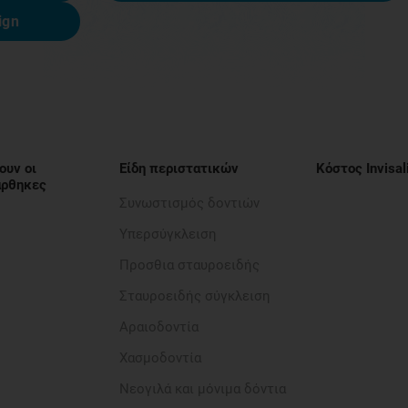
ign
ουν οι
Είδη περιστατικών
Κόστος Invisal
νάρθηκες
Συνωστισμός δοντιών
Υπερσύγκλειση
Προσθια σταυροειδής​
Σταυροειδής σύγκλειση
Αραιοδοντία​
Χασμοδοντία
Νεογιλά και μόνιμα δόντια