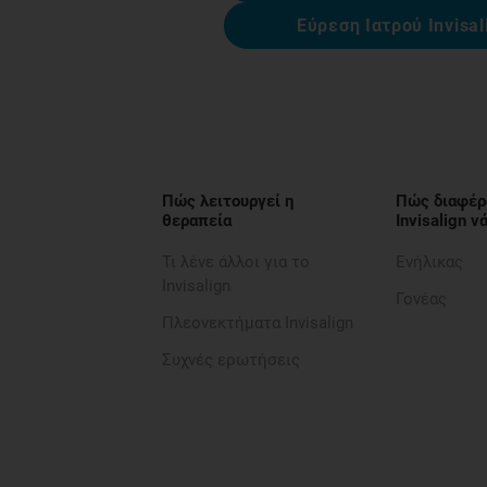
Εύρεση Ιατρού Invisal
Πώς λειτουργεί η
Πώς διαφέρ
θεραπεία
Invisalign 
Τι λένε άλλοι για το
Ενήλικας
Invisalign
Γονέας
Πλεονεκτήματα Invisalign
Συχνές ερωτήσεις