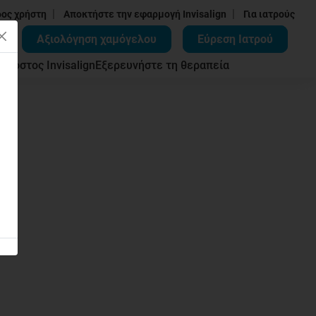
|
|
δος χρήστη
Αποκτήστε την εφαρμογή Invisalign
Για ιατρούς
Αξιολόγηση χαμόγελου
Εύρεση Ιατρού
ων
Κόστος Invisalign
Εξερευνήστε τη θεραπεία