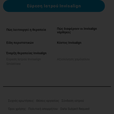
Εύρεση Ιατρού Invisalign
Πώς διαφέρουν οι Invisalign
Πώς λειτουργεί η θεραπεία
νάρθηκες
Είδη περιστατικών
Κόστος Invisalign
Έναρξη θεραπείας Invisalign
Εύρεση Ιατρού Invisalign
Αξιολόγηση χαμόγελου
SmileView
Συχνές ερωτήσεις
Θέσεις εργασίας
Σύνδεση ιατρού
Όροι χρήσης
Πολιτική απορρήτου
Data Subject Request