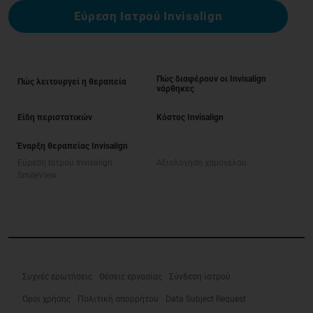
Εύρεση Ιατρού Invisalign
Πώς διαφέρουν οι Invisalign
Πώς λειτουργεί η θεραπεία
νάρθηκες
Είδη περιστατικών
Κόστος Invisalign
Έναρξη θεραπείας Invisalign
Εύρεση Ιατρού Invisalign
Αξιολόγηση χαμόγελου
SmileView
Συχνές ερωτήσεις
Θέσεις εργασίας
Σύνδεση ιατρού
Όροι χρήσης
Πολιτική απορρήτου
Data Subject Request