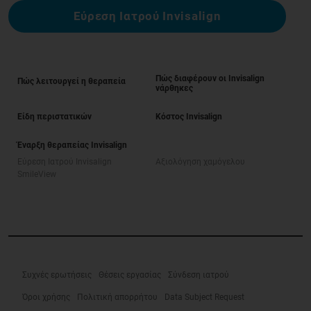
Εύρεση Ιατρού Invisalign
Πώς διαφέρουν οι Invisalign
Πώς λειτουργεί η θεραπεία
νάρθηκες
Είδη περιστατικών
Κόστος Invisalign
Έναρξη θεραπείας Invisalign
Εύρεση Ιατρού Invisalign
Αξιολόγηση χαμόγελου
SmileView
Συχνές ερωτήσεις
Θέσεις εργασίας
Σύνδεση ιατρού
Όροι χρήσης
Πολιτική απορρήτου
Data Subject Request