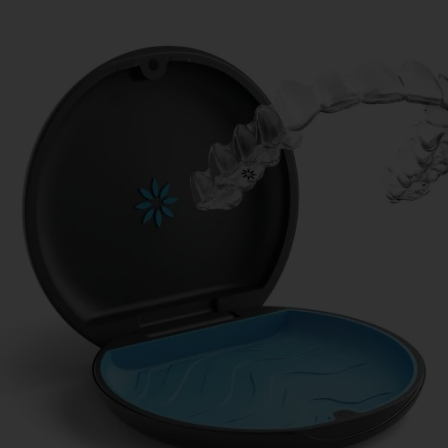
Thank you
Someone from our Smile Concierge Team will
be in touch soon.